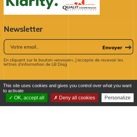
Newsletter
Envoyer
En cliquant sur le bouton «envoyer», j’accepte de recevoir les
lettres d’information de LB Diag
This site uses cookies and gives you control over what you want
to activate
Diagnostics immobiliers Pas-de-calais - 2024 © LB DIAG
OK, accept all
Deny all cookies
Personalize
- RCS 982 549 545
Mentions légales
-
Politiques de confidentialité